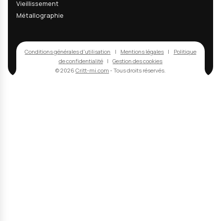
des informations commerciales sur nos services. L'ouverture des em
peut être mesurée via un pixel de suivi ; vous pouvez désactiver cet
mesure ou vous désabonner à tout moment via les liens présents d
chaque email.
Politique de confidentialité
contact
+33 3 24 37 89 89