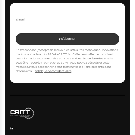
PLASTICS & CO
2024
ONGOING
Projet COMPOVERT
FILTERS
1
2
Next