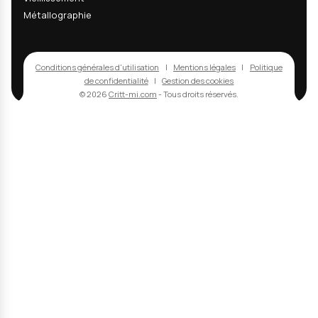
s'abonner
En m'abonnant, j'accepte de recevoir les actualités techniques, inn
matériaux et actualités R&D du CRITT-MI. Cette newsletter peut con
des informations commerciales sur nos services. L'ouverture des em
peut être mesurée via un pixel de suivi ; vous pouvez désactiver cet
mesure ou vous désabonner à tout moment via les liens présents d
chaque email.
Politique de confidentialité