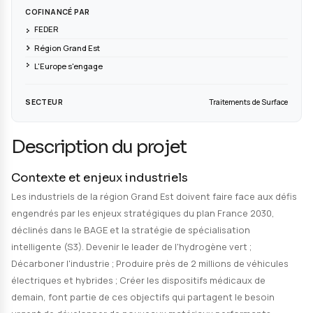
PORTEUR DE PROJET
PARTENAIRES
CRITT MI
CERFAV
COFINANCÉ PAR
FEDER
Région Grand Est
L'Europe s'engage
SECTEUR
Traitements