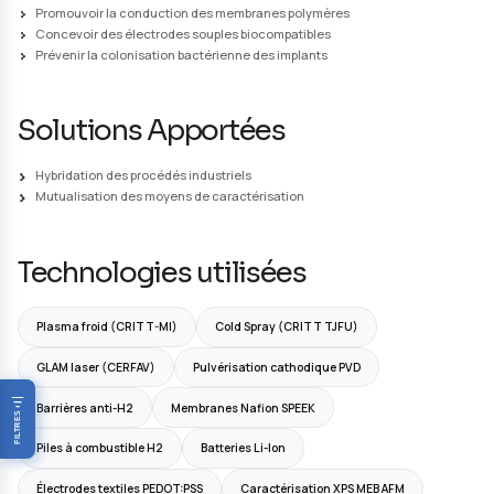
de :
Lutter contre la fragilisation par la molécule H2 d'une canalisation 
d'hydrogène
Promouvoir la conduction électronique et protonique d'une memb
dans une pile à H2, batteries Li-Ion
Concevoir des électrodes souples pour textile biocompatible connec
dispositifs médicaux, bioélectronique)
Lutter contre la colonisation bactérienne en ostéo-intégration des 
orthopédiques
Approche collaborative
De plus, ces défis technologiques multiples se heurte
natures des matériaux qui sont sans cesse en évolutio
explique la difficulté pour les CRT de développer indiv
et la nécessité de travailler collectivement au dével
solutions complètes et performantes transférables 
socio-économique.