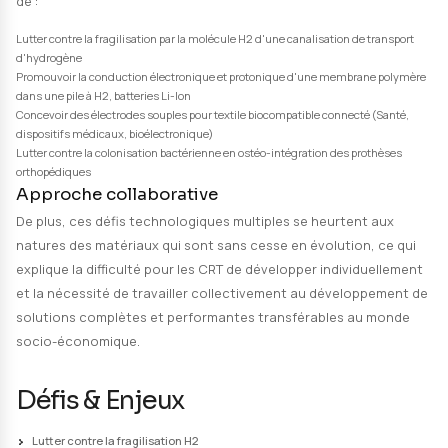
développer des solutions originales de fonctionnalisa
surfaces pour l'élaboration de matériaux innovants 
conducteurs et réactifs avec leur milieu environnant. 
stratégie de ressourcement proposée se base sur u
collaborative qui consiste à croiser les compétences
partenaires et hybrider leurs procédés industriels : le
du CRITT TJFU ainsi que l'Azote supercritique et le Jet 
haute pression, le Plasma du CRITT MI, le GLAM du CER
mutualiser leurs méthodes et moyens de caractérisat
Applications visées
Les CRTs partenaires de SURFACESplus sont spécialis
thématiques relatives à la conception et la mise en 
fonctions avancées intégrables aux surfaces telles qu
propriétés d'échange avec le milieu environnant pour