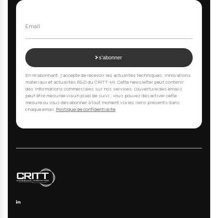
Plasma froid (CRITT-MI)
Cold Spray (CRITT TJFU)
GLAM laser (CERFAV)
Pulvérisation cathodique PVD
Barrières anti-H2
Membranes Nafion SPEEK
FILTRES
Piles à combustible H2
Batteries Li-Ion
Électrodes textiles PEDOT:PSS
Caractérisation XPS MEB A
Spectroscopie d'impédance
Tests biocompatibilité ISO 1
Azote supercritique
Jet d'eau haute pression