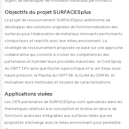
Description du projet
Contexte et enjeux industriels
Les industriels de la région Grand Est doivent faire fac
engendrés par les enjeux stratégiques du plan France
déclinés dans le BAGE et la stratégie de spécialisation
intelligente (S3). Devenir le leader de l'hydrogène vert 
Décarboner l'industrie ; Produire près de 2 millions de 
électriques et hybrides ; Créer les dispositifs médicau
demain, font partie de ces objectifs qui partagent le 
urgent de développer de nouveaux matériaux perform
Objectifs du projet SURFACESplus
Le projet de ressourcement SURFACESplus ambitionn