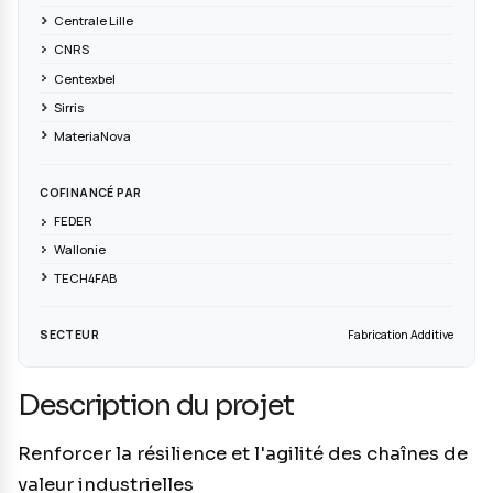
PORTEUR DE PROJET
PARTENAIRES
CRITT Matériaux Innovation
Platinium 3D
UPHF
Centrale Lille
CNRS
Centexbel
Sirris
MateriaNova
COFINANCÉ PAR