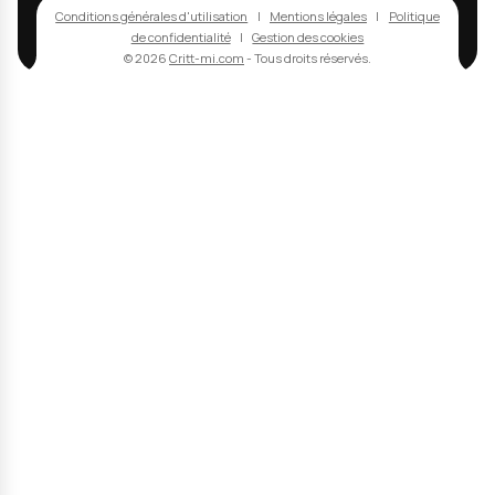
des informations commerciales sur nos services. L'ouverture des em
peut être mesurée via un pixel de suivi ; vous pouvez désactiver cet
mesure ou vous désabonner à tout moment via les liens présents d
chaque email.
Politique de confidentialité
contact
+33 3 24 37 89 89