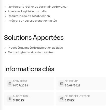
gestion environnementale et des solutions énergétiq
S'appuyant sur des procédés avancés de fabrication,
notamment additifs et hybrides, le projet développe 
technologies pour améliorer l'efficacité, réduire les c
intégrer de nouvelles fonctionnalités.
Les démonstrateurs de R&D
Les démonstrateurs de R&D, répartis en quatre thème
de bancs d'essai pour des innovations technologique
objectif de maturité industrielle élevée (TRL 7/8). La c
transfrontalière permettra d'accélérer les développe
l'adoption de ces technologies afin de renforcer la dur
l'écosystème industriel.
Défis & Enjeux