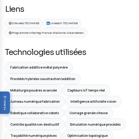
Renforcer la résilience des chaînes de valeur
Améliorer l'agilité industrielle
Réduire les coûts de fabrication
Intégrer de nouvelles fonctionnalités
Solutions Apportées
Procédés avancés de fabrication additive
Technologies hybrides innovantes
Informations clés
DÉMARRAGE
FIN PRÉVUE
01/07/2024
30/06/2028