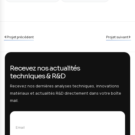
BUDGET TOTAL
FINANCEMENT FED
3.552 K€
2.131 K€
Liens
Site web TECH4FAB
LinkedIn TECH4FAB
Programme Interreg France-Wallonie-Vlaanderen
Technologies utilisées
Fabrication additive métal polymère
Procédés hybrides soustraction/addition