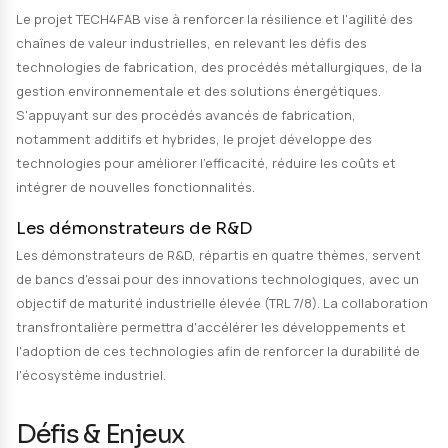
FEDER
Wallonie
TECH4FAB
SECTEUR
Fabricat
Description du projet
Renforcer la résilience et l'agilité des c
valeur industrielles
Le projet TECH4FAB vise à renforcer la résilience et l'a
chaînes de valeur industrielles, en relevant les défis d
technologies de fabrication, des procédés métallurgiq