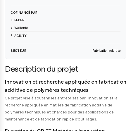
PORTEUR DE PROJET
CRITT Matériaux
PARTENAIRES
IMT Nord Europe
Certech
CRIBC
COFINANCÉ PAR
FEDER
Wallonie
AGILITY
SECTEUR
Fabricat