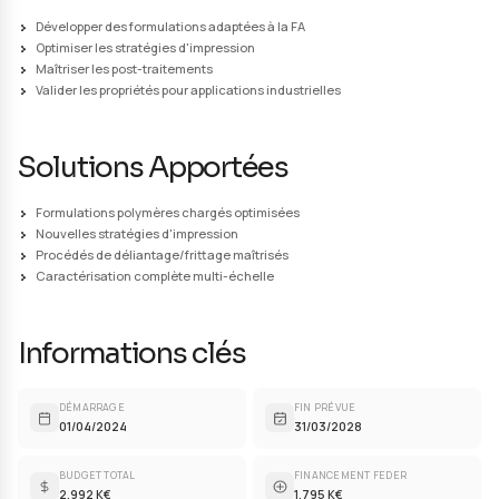
Pour le développement de formulations adaptées à la fabrication ad
notamment avec des charges métalliques ou céramiques
Sur les Procédés de fabrication additive
Pour le développement de nouvelles stratégies d'impression, de no
et accessoires
Sur les Post-traitements de déliantage et de fritt
Pour obtenir des outillages imprimés à base de céramiques et de 
Sur la Caractérisation des matériaux métalliques ou
céramiques
Incluant des analyses de microscopie, de rugosité, des tests de pro
mécaniques, d'analyses chimiques et de santé matière afin de vali
matériaux en fonction des exigences définies par les applications i
visées
Défis & Enjeux