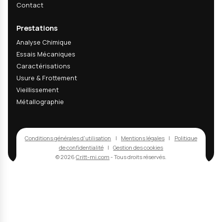
Email
s'abonner
En m'abonnant, j'accepte de recevoir les actualités techniques, inn
matériaux et actualités R&D du CRITT-MI. Cette newsletter peut con
des informations commerciales sur nos services. L'ouverture des em
peut être mesurée via un pixel de suivi ; vous pouvez désactiver cet
mesure ou vous désabonner à tout moment via les liens présents d
chaque email.
Politique de confidentialité