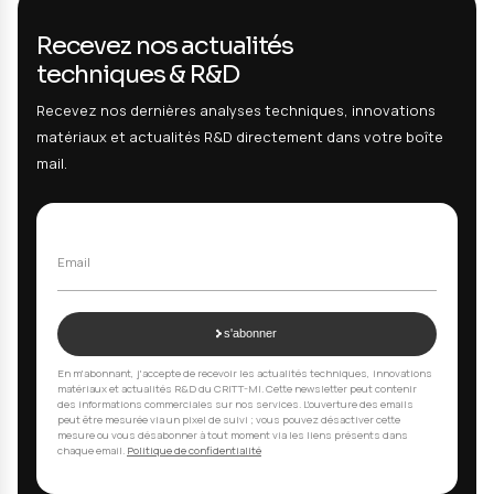
DÉMARRAGE
FIN PRÉVUE
01/04/2024
31/03/2028
BUDGET TOTAL
FINANCEMENT FED
2.992 K€
1.795 K€
Liens
Site web AGILITY
LinkedIn AGILITY
Programme Interreg France-Wallonie-Vlaanderen
Technologies utilisées
FILTRES
Impression FDM FFF
Post-traitement thermique