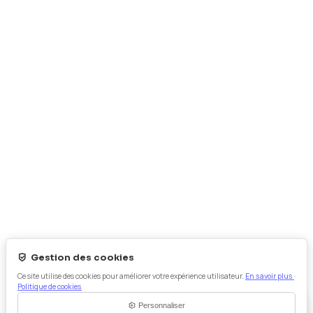
Prestations
Projets Collaboratifs
R&D - Innovation
Certifications
Contact
Prestations
Analyse Chimique
Essais Mécaniques
Caractérisations
Usure & Frottement
Vieillissement
Métallographie