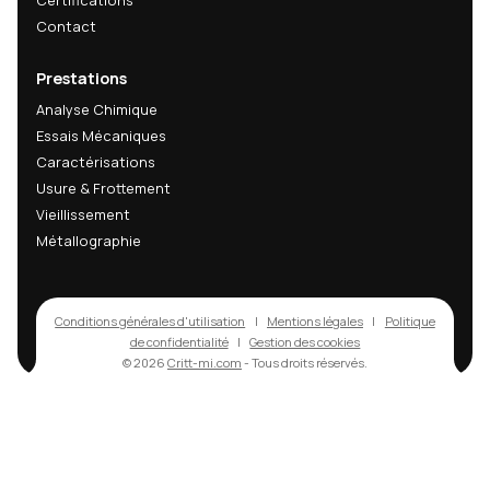
Recevez nos dernières analyses techniques, innov
matériaux et actualités R&D directement dans votr
mail.
Email
s'abonner
En m'abonnant, j'accepte de recevoir les actualités techniques, inn
matériaux et actualités R&D du CRITT-MI. Cette newsletter peut con
des informations commerciales sur nos services. L'ouverture des em
peut être mesurée via un pixel de suivi ; vous pouvez désactiver cet
mesure ou vous désabonner à tout moment via les liens présents d
chaque email.
Politique de confidentialité