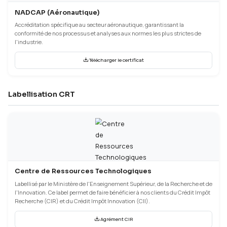
COFRAC (NF EN ISO/IEC 17025 : 2017)
Le CRITT MATÉRIAUX INNOVATION est accrédité COFRAC pour se
Charleville-Mézières et Nogent.
Site de Charleville-Mézières
Site de Nogent
NADCAP (Aéronautique)
Accréditation spécifique au secteur aéronautique, garantissant l
conformité de nos processus et analyses aux normes les plus str
l'industrie.