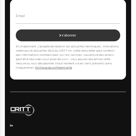
Vos questions, nos réponses
01
Quelles techniques d'analyse chimique
proposez-vous ?
Nous proposons 11 techniques d'analyse : ICP-OE
spectrométrie optique à étincelle, SDL/GD-OES, f
X portable (adaptée aux contrôles sur site), spec
infrarouge, dosage gaz (H₂, O₂, N₂) par fusion réd
dosage C/S par combustion, chromatographie en
gazeuse, COT, diffraction X, et MEB-EDS pour car
chimique. Chaque technique est adaptée à des b
spécifiques d'analyse.