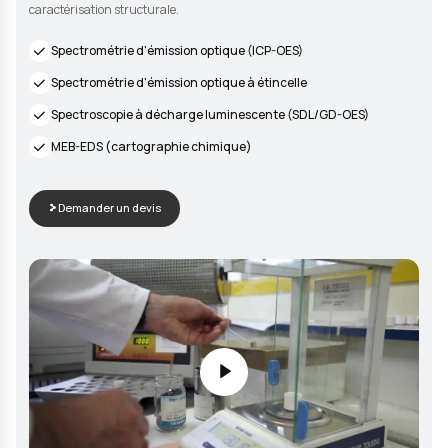
LABORATOIRE CERTIFIÉ
Techniques d'analyse disponibl
Notre laboratoire dispose d'équipements de pointe pour l'ana
chimique complète de vos matériaux et échantillons, avec de
techniques couvrant l'analyse élémentaire, l'analyse de surfac
caractérisation structurale.
Spectrométrie d'émission optique (ICP-OES)
Spectrométrie d'émission optique à étincelle
Spectroscopie à décharge luminescente (SDL/GD-OE
MEB-EDS (cartographie chimique)