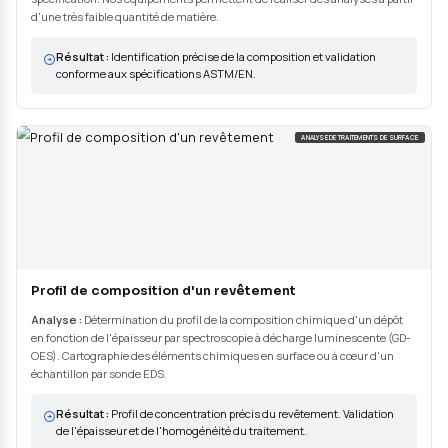
Analyses multi-techniques
Réalisation des analyses chimiques selon les techniques adaptées 
spectrométrie optique, SDL/GD-OES, MEB-EDS, DRX, dosages gaz/car
Contrôle qualité systématique avec étalons certifiés et blancs analyti
appareils sont l’objet d’une maintenance et d’un étalonnage rigoure
monitorés par des cartes de contrôles qui permettent de corriger d’éven
avant qu’elles ne deviennent critiques.
03
Exploitation et rapport d'analyse
Traitement des données et calculs de composition. Comparaison aux spé
normes applicables (ASTM, EN, ISO). Édition du rapport d'analyse av
incertitudes, conformité. Accréditation COFRAC si les conditions so