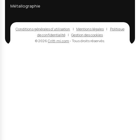
Recevez nos actualités
techniques & R&D
Recevez nos dernières analyses techniques, innov
matériaux et actualités R&D directement dans votr
mail.
Email