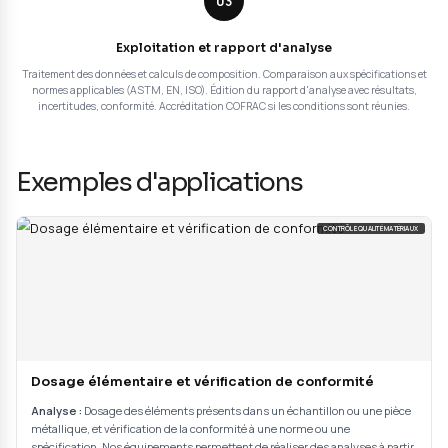
chimique
Nos analyses chimiques s'appuient sur une méthodol
rigoureuse et des équipements de caractérisation av
Chaque analyse suit un protocole structuré en 3 éta
complémentaires pour garantir des résultats précis et 
01
Réception et préparation des échantillon
Réception et enregistrement des échantillons dans notre système qualité
protocole d'analyse adapté (technique, méthode, normes). Prépar
échantillons (suivant la technique utilisée: prélèvement, broyage, mis
digestion acide selon la matrice).
02