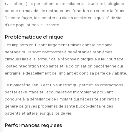
SECTEUR
Santé &
Description du projet
Surfaces Antibactériennes et Fonctionn
pour l'Environnement médical
Les biomatériaux sont utilisés pour la fabrication des
médicaux notamment ceux utilisés en chirurgie orth
(vis, plaques, …), vasculaire (stents,…) et implantolog
(vis, pilier,…). Ils permettent de remplacer la structure
perdue ou malade, de restaurer une fonction ou encor
De cette façon, le biomatériau aide à améliorer la quali
d'une population vieillissante.