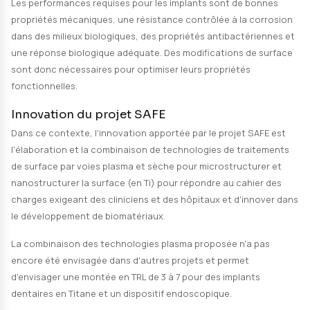
Problématique clinique
Les implants en Ti sont largement utilisés dans le dom
dentaire où ils sont confrontés à de véritables probl
cliniques liés à la lenteur de la réponse biologique à le
l'ostéointégration trop lente et la colonisation bacté
entraine le descellement de l'implant et donc sa perte d
Le biomatériau en Ti est un substrat qui permet les in
bactéries-surface et l'accumulation microbienne pou
conduire à la défaillance de l'implant qui nécessite son
génère de graves problèmes de santé bucco-dentaire
patients et altère leur qualité de vie.
Performances requises