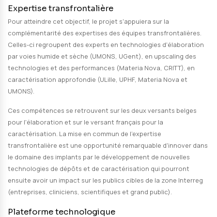
Les performances requises pour les implants sont de
propriétés mécaniques, une résistance contrôlée à la
dans des milieux biologiques, des propriétés antibact
une réponse biologique adéquate. Des modifications 
sont donc nécessaires pour optimiser leurs propriété
fonctionnelles.
Innovation du projet SAFE
Dans ce contexte, l'innovation apportée par le projet
l'élaboration et la combinaison de technologies de t
de surface par voies plasma et sèche pour microstruc
nanostructurer la surface (en Ti) pour répondre au ca
charges exigeant des cliniciens et des hôpitaux et d'
le développement de biomatériaux.
La combinaison des technologies plasma proposée n'