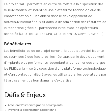
encore été envisagée dans d'autres projets et perme
d'envisager une montée en TRL de 3 à 7 pour des impla
dentaires en Titane et un dispositif endoscopique.
Expertise transfrontalière
Pour atteindre cet objectif, le projet s'appuiera sur la
complémentarité des expertises des équipes transfron
Celles-ci regroupent des experts en technologies d'é
par voies humide et sèche (UMONS, UGent), en upscal
technologies et des performances (Materia Nova, CRI
caractérisation approfondie (ULille, UPHF, Materia No
UMONS).
Ces compétences se retrouvent sur les deux versant
pour l'élaboration et sur le versant français pour la