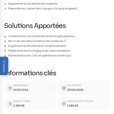
caractérisation. La mise en commun de l'expertise
transfrontalière est une opportunité remarquable d'i
le domaine des implants par le développement de nou
technologies de dépôts et de caractérisation qui pou
ensuite avoir un impact sur les publics cibles de la zon
(entreprises, cliniciens, scientifiques et grand public).
Plateforme technologique
Le projet SAFE permettra en outre de mettre à la dispo
milieux médical et industriel une plateforme technolo
caractérisation qui les aidera dans le développement
nouveaux biomatériaux et dans la dissémination des r
la recherche grâce au partenariat initié avec les opér
associés (CHULille, CH EpiCura, CHU Helora, UZGent, B
Bénéficiaires