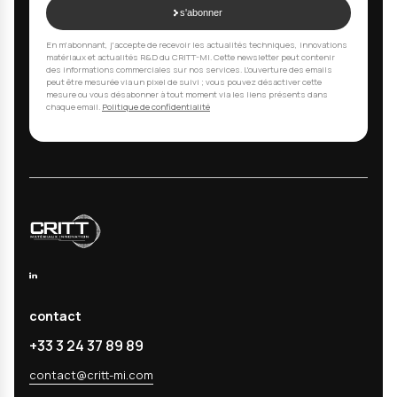
Liens
LinkedIn SAFE
Programme Interreg France-Wallonie-Vlaande
Technologies utilisées
Traitements plasma voies sèches
Biomatériaux titane Ti
Microstructuration laser femtoseconde
Nanostructuration anodisation
Dépôts PVD magnétron sp
Revêtements antibactériens Ag Cu
Tests in vitro ostéobl
Microscopie électronique MEB FEG
Spectroscopie XPS ToF