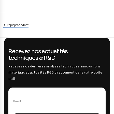
Solutions Apportées
Combinaison innovante de technologies plasma
Micro et nanostructuration des surfaces Ti
Expertise transfrontalière complémentaire
Plateforme technologique de caractérisation
Partenariat avec CHU et opérateurs médicaux
FILTRES
Informations clés
DÉMARRAGE
FIN PRÉVUE
01/10/2024
30/09/2028
BUDGET TOTAL
FINANCEMENT FED
2.810 K€
1.686 K€