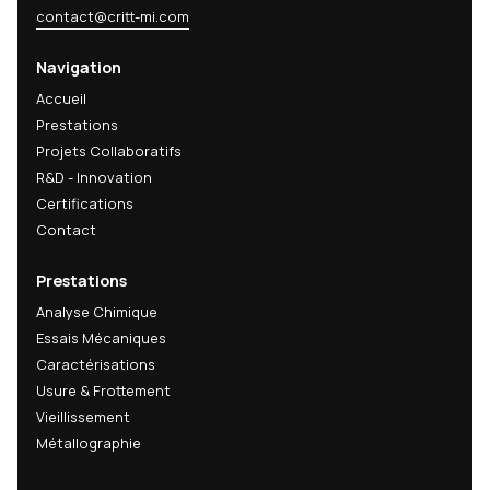
Recevez nos dernières analyses techniques, innov
matériaux et actualités R&D directement dans votr
mail.
Email
s'abonner
En m'abonnant, j'accepte de recevoir les actualités techniques, inn
matériaux et actualités R&D du CRITT-MI. Cette newsletter peut con
des informations commerciales sur nos services. L'ouverture des em
peut être mesurée via un pixel de suivi ; vous pouvez désactiver cet
mesure ou vous désabonner à tout moment via les liens présents d
chaque email.
Politique de confidentialité