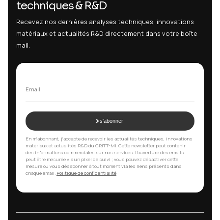
SIÈGE SOCIAL
9 Rue Claude Chrétien
08000 Charleville-Mézières
Charleville-Mézière
03 24 37 89 89
Itinéraire
Nogent
ÉTABLISSEMENT