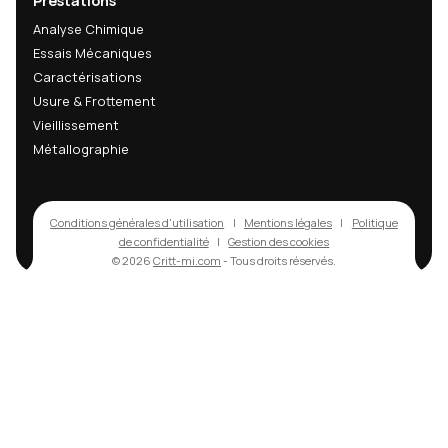
En m'abonnant, j'accepte de recevoir les actualités techniques, inn
matériaux et actualités R&D du CRITT-MI. Cette newsletter peut con
des informations commerciales sur nos services. L'ouverture des em
peut être mesurée via un pixel de suivi ; vous pouvez désactiver cet
mesure ou vous désabonner à tout moment via les liens présents d
chaque email.
Politique de confidentialité
contact
+33 3 24 37 89 89