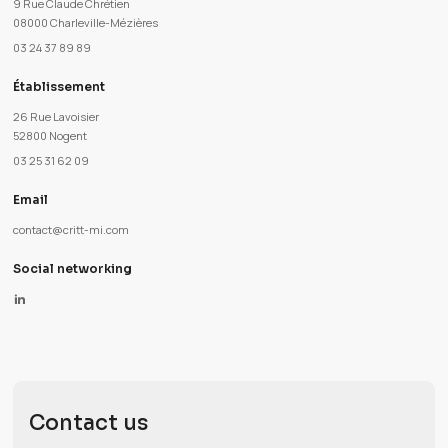
characterization and analysis. Our team can help you with your R&a
Siège Social
9 Rue Claude Chrétien
08000 Charleville-Mézières
03 24 37 89 89
Établissement
26 Rue Lavoisier
52800 Nogent
03 25 31 62 09
Email
contact@critt-mi.com
Social networking