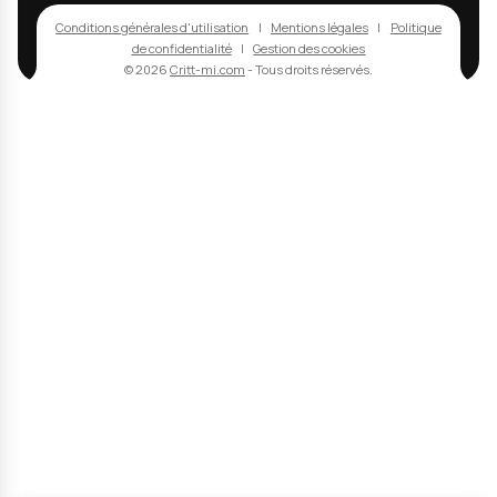
contact@critt-mi.com
Navigation
Accueil
Prestations
Projets Collaboratifs
R&D - Innovation
Certifications
Contact
Prestations
Analyse Chimique
Essais Mécaniques
Caractérisations
Usure & Frottement