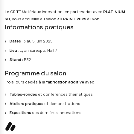
20 May 2025
Mathieu Boudewyn
/ Events /
/ Additive Manufactu
Le CRITT Matériaux Innovation, en partenariat avec
P
3D
, vous accueille au salon
3D PRINT 2025
à Lyon.
Informations pratiques
Dates
: 3 au 5 juin 2025
Lieu
: Lyon Eurexpo, Hall 7
Stand
: B32
Programme du salon