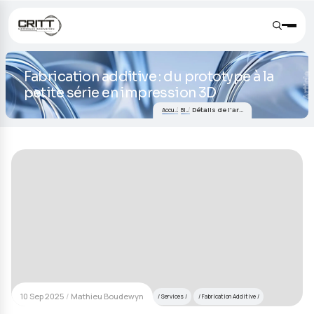
Fabrication additive : du prototype 
petite série en impression 3D
Détails de l'article
Accueil
Blog