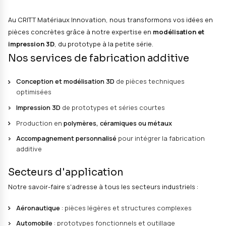
10 Sep 2025
Mathieu Boudewyn
/ Services /
/ Fabrication Additi
Au CRITT Matériaux Innovation, nous transformons vo
pièces concrètes grâce à notre expertise en
modélisa
impression 3D
, du prototype à la petite série.
Nos services de fabrication additi
Conception et modélisation 3D
de pièces techniqu
optimisées
Impression 3D
de prototypes et séries courtes
Production en
polymères, céramiques ou métaux