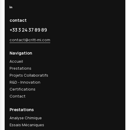
Email
s'abonner
FILTRES
En m'abonnant, j'accepte de recevoir les actualités techniques, inn
matériaux et actualités R&D du CRITT-MI. Cette newsletter peut con
des informations commerciales sur nos services. L'ouverture des em
peut être mesurée via un pixel de suivi ; vous pouvez désactiver cet
mesure ou vous désabonner à tout moment via les liens présents d
chaque email.
Politique de confidentialité